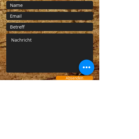
Absenden
Unser Liefergebiet
Wir liefern im Umkreis bis max 40 km
Fahrstrecke um unseren Firmensitz in
08538 Weischlitz OT Reuth.