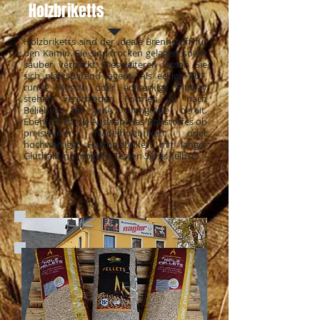
Holzbriketts
Holzbriketts sind der ideale Brennstoff für
den Kamin. Sie sind trocken gelagert sowie
sauber verpackt. Desweiteren lassen Sie
sich platzsparend lagern. Als eckige RUF,
runde Nestro oder achteckige Pinikay
stehen verschieden Formen, je nach
Belieben für jede Ofengröße bereit.
Ebenfalls ist die Auswahl des Rohstoffes ob
preiswerter Nadelholzbrikett oder
hochwertiger Hartholzbrikett mit langer
Gluthaltung möglich. Testen Sie es selbst!
Premium - Heizöl - Standard