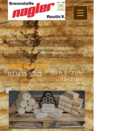
Ihr Wärmelieferant seit 1911 im westlichen
Vogtland! Wir liefern schnell, zuverlässig und
pünktlich
Heizöl, Pellets, Holzbriketts und Kaminholz!
Bestellhotline:
Mo-Fr 8-12 Uhr
037435-5303
13-17 Uhr