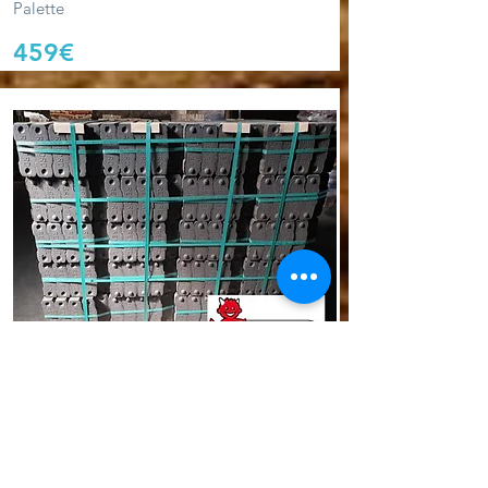
Palette
459€
REKORD 25
REKORD 25 kg Bündel
​AKTIONSPREIS