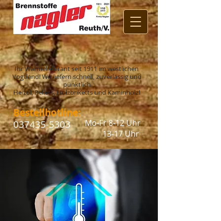
Ihr Wärmelieferant seit 1911 im westlichen
Vogtland! Wir liefern schnell, zuverlässig und
pünktlich
Heizöl, Pellets, Holzbriketts und Kaminholz!
Bestellhotline:
Mo-Fr 8-12 Uhr
037435-5303
13-17 Uhr