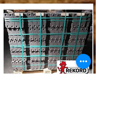
REKORD 25
REKORD 25 kg Bündel
​AKTIONSPREIS
das Original aus der Lausitz!
40 x 25kg = 1000 kg
auf umweltfreundlicher EUR-