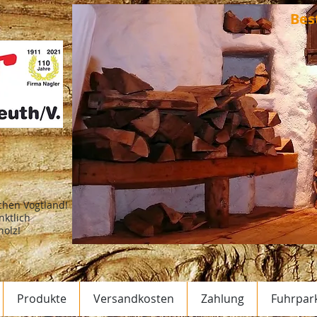
Bes
ichen Vogtland!
nktlich
holz!
Produkte
Versandkosten
Zahlung
Fuhrpar