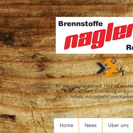
Ihr Wärmelieferant seit 1911 im westl
Wir liefern schnell, zuverlässig und pü
Heizöl, Pellets, Holzbriketts und Kamin
Home
News
Über uns