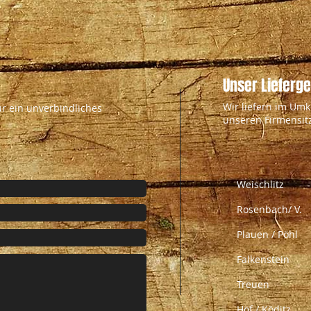
Unser Lieferge
Wir liefern im Umk
ür ein unverbindliches
unseren Firmensitz
Weischlitz
Rosenbach/ V.
Plauen / Pöhl
Falkenstein
Treuen
Hof / Köditz