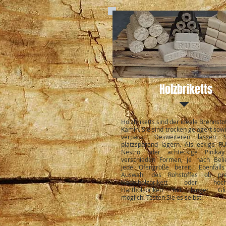
Holzbriketts
Holzbriketts sind der ideale Brennstof
Kamin. Sie sind trocken gelagert sow
verpackt. Desweiteren lassen 
platzsparend lagern. Als eckige R
Nestro oder achteckige Pinika
verschieden Formen, je nach Beli
jede Ofengröße bereit. Ebenfalls
Auswahl des Rohstoffes ob pre
Nadelholzbrikett oder hochw
Hartholzbrikett mit langer Glu
möglich. Testen Sie es selbst!