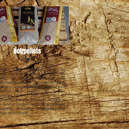
Holzpellets
bieten Ihnen Holzpellets als 15 kg
ware für Ihre Pelletheizung oder den
etofen an. Damit holen Sie sich
wachsende Energie in moderner Form
einen automatisierten wohlwarmen
komfort nach Hause! Alle unsere
botenen Pellets sind DIN Plus A1
fiziert. Mit unseren Thüringer Holzpellets
 Qualität sorgen Sie für eine optimale
rennung, reduzierte Emissionen und
ale Heizleistung.