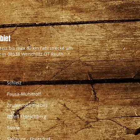
biet
reis bis max 40 km Fahrstrecke um
 in 08538 Weischlitz OT Reuth.
Schleiz
Pausa-Mühltroff
Zeulenroda-Triebes
Gefell / Hirschberg
Tanna
Saalburg - Ebersdorf