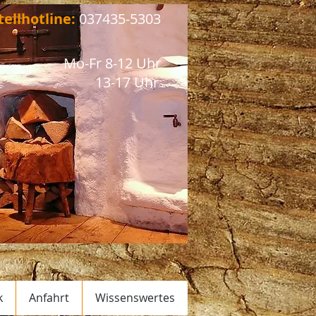
tellhotline:
037435-5303​​
Mo-Fr 8-12 Uhr
13-17 Uhr
k
Anfahrt
Wissenswertes