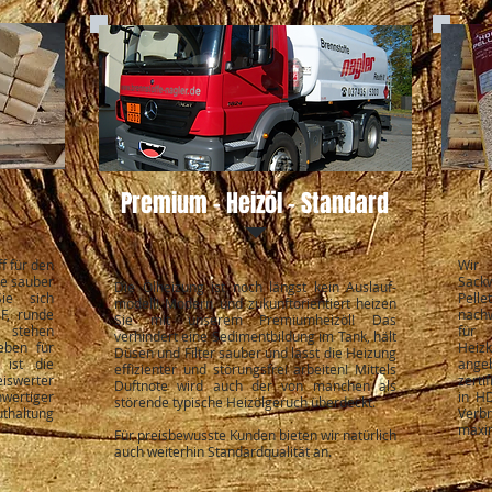
Premium - Heizöl - Standard
f für den
Wir 
ie sauber
Sack
Die Ölheizung ist noch längst kein Auslauf-
Sie sich
Pell
modell! Modern und zukunftorientiert heizen
UF, runde
nach
Sie mit unserem Premiumheizöl! Das
y stehen
für 
verhindert eine Sedimentbildung im Tank, hält
eben für
Heiz
Düsen und Filter sauber und lässt die Heizung
 ist die
ange
effizienter und störungsfrei arbeiten! Mittels
iswerter
zerti
Duftnote wird auch der von manchen als
ertiger
in HD
störende typische Heizölgeruch überdeckt.
thaltung
Verb
maxim
Für preisbewusste Kunden bieten wir natürlich
auch weiterhin Standardqualität an.