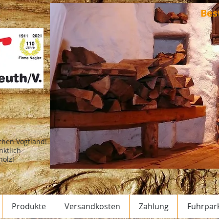
Bes
ichen Vogtland!
nktlich
holz!
Produkte
Versandkosten
Zahlung
Fuhrpar