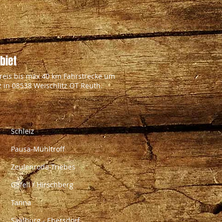
biet
reis bis max 40 km Fahrstrecke um
 in 08538 Weischlitz OT Reuth.
Schleiz
Pausa-Mühltroff
Zeulenroda-Triebes
Gefell / Hirschberg
Tanna
Saalburg - Ebersdorf