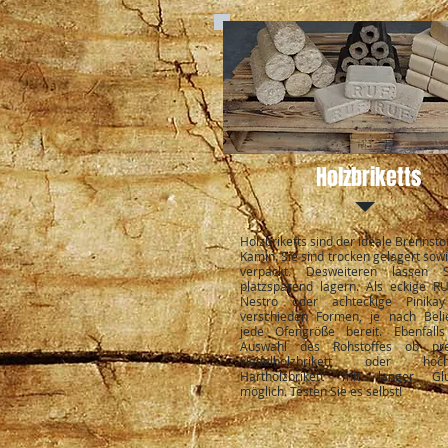
Holzbriketts
Holzbriketts sind der ideale Brennstof
Kamin. Sie sind trocken gelagert sow
verpackt. Desweiteren lassen 
platzsparend lagern. Als eckige R
Nestro oder achteckige Pinika
verschieden Formen, je nach Beli
jede Ofengröße bereit. Ebenfalls
Auswahl des Rohstoffes ob pre
Nadelholzbrikett oder hochw
Hartholzbrikett mit langer Glu
möglich. Testen Sie es selbst!