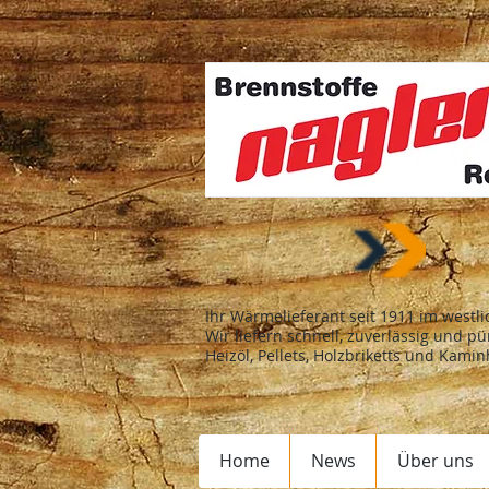
Ihr Wärmelieferant seit 1911 im westl
Wir liefern schnell, zuverlässig und pü
Heizöl, Pellets, Holzbriketts und Kamin
Home
News
Über uns