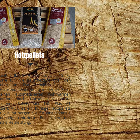
Holzpellets
bieten Ihnen Holzpellets als 15 kg
ware für Ihre Pelletheizung oder den
etofen an. Damit holen Sie sich
wachsende Energie in moderner Form
einen automatisierten wohlwarmen
komfort nach Hause! Alle unsere
botenen Pellets sind DIN Plus A1
fiziert. Mit unseren Thüringer Holzpellets
 Qualität sorgen Sie für eine optimale
rennung, reduzierte Emissionen und
ale Heizleistung.