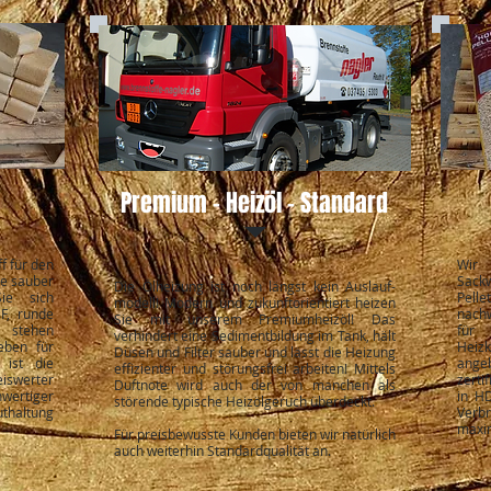
Premium - Heizöl - Standard
f für den
Wir 
ie sauber
Sack
Die Ölheizung ist noch längst kein Auslauf-
Sie sich
Pell
modell! Modern und zukunftorientiert heizen
UF, runde
nach
Sie mit unserem Premiumheizöl! Das
y stehen
für 
verhindert eine Sedimentbildung im Tank, hält
eben für
Heiz
Düsen und Filter sauber und lässt die Heizung
 ist die
ange
effizienter und störungsfrei arbeiten! Mittels
iswerter
zerti
Duftnote wird auch der von manchen als
ertiger
in HD
störende typische Heizölgeruch überdeckt.
thaltung
Verb
maxim
Für preisbewusste Kunden bieten wir natürlich
auch weiterhin Standardqualität an.