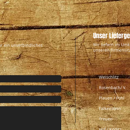
Unser Lieferge
Wir liefern im Umk
ür ein unverbindliches
unseren Firmensitz
Weischlitz
Rosenbach/ V.
Plauen / Pöhl
Falkenstein
Treuen
Hof / Köditz