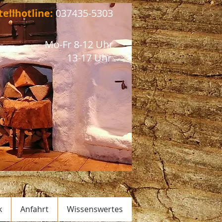
tellhotline:
037435-5303​​
Mo-Fr 8-12 Uhr
13-17 Uhr
k
Anfahrt
Wissenswertes